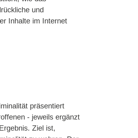
rückliche und
 Inhalte im Internet
nen: Strafverfolgung und Medienaufsicht i
inalität präsentiert
ffenen - jeweils ergänzt
gebnis. Ziel ist,