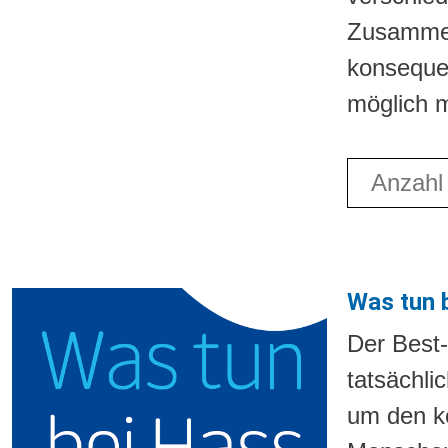
Zusammenw
konsequen
möglich 
Anzahl fü
Was tun 
Der Best-
tatsächli
um den ko