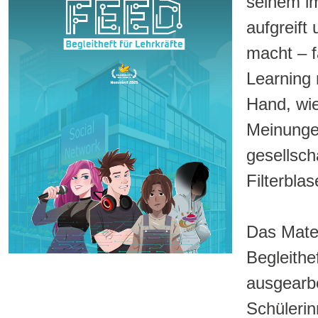
seinem im
aufgreift
macht – 
Learning 
Hand, wie
Meinungen
gesellsch
Filterblas
Das Mater
Begleithe
ausgearbe
Schülerin