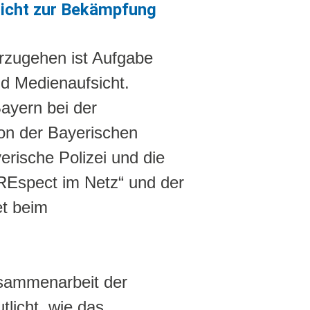
sicht zur Bekämpfung
orzugehen ist Aufgabe
nd Medienaufsicht.
 Bayern bei der
n der Bayerischen
rische Polizei und die
„REspect im Netz“ und der
et beim
usammenarbeit der
tlicht, wie das