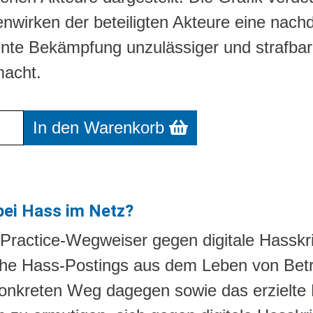
irken der beteiligten Akteure eine nachd
te Bekämpfung unzulässiger und strafbarer
macht.
r Warenkorb: Erkennen. Verfolgen. Entfer
In den Warenkorb
bei Hass im Netz?
Practice-Wegweiser gegen digitale Hasskrim
che Hass-Postings aus dem Leben von Betro
nkreten Weg dagegen sowie das erzielte Er