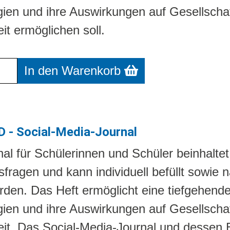
ien und ihre Auswirkungen auf Gesellschaf
t ermöglichen soll.
r Warenkorb: THE FEED - Begleitmaterial f
In den Warenkorb
 - Social-Media-Journal
al für Schülerinnen und Schüler beinhalte
sfragen und kann individuell befüllt sowi
erden. Das Heft ermöglicht eine tiefgehende
ien und ihre Auswirkungen auf Gesellschaf
it. Das Social-Media-Journal und dessen 