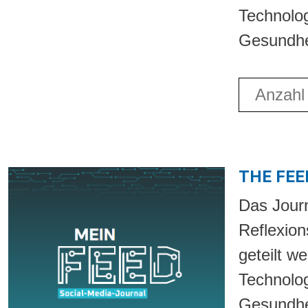
Technolog
Gesundhei
Anzahl fü
THE FEED
Das Journ
Reflexion
geteilt w
Technolog
Gesundhe