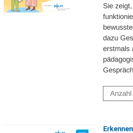
Sie zeigt
funktioni
bewusste 
dazu Gesc
erstmals 
pädagogi
Gespräch
Anzahl fü
Erkennen.