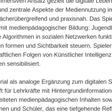
mersiven Ansatz gezielt die digitale Lebe
 und zentrale Aspekte der Mediennutzung im
fächerübergreifend und praxisnah. Das Sp
mit medienpädagogischer Bildung: Jugendli
 Algorithmen in sozialen Netzwerken funkti
 formen und Sichtbarkeit steuern. Spieleri
aftlichen Folgen von Künstlicher Intelligen
en sensibilisiert.
ial als analoge Ergänzung zum digitalen S
ft für Lehrkräfte mit Hintergrundinformat
iteten medienpädagogischen Inhalten sowi
nen und Schüler, das eine tiefgehende Refl