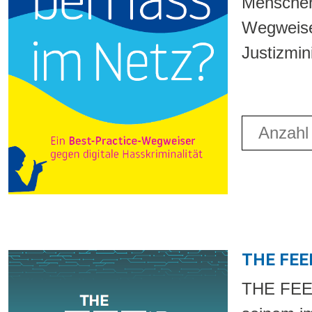
Menschen 
Wegweise
Justizmin
Anzahl fü
THE FEED 
THE FEED 