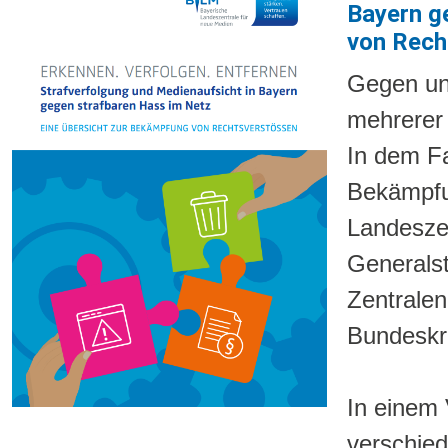
Bayern g
von Rech
Gegen unz
mehrerer 
In dem Fal
Bekämpfu
Landeszen
Generalst
Zentralen
Bundeskr
In einem 
verschied