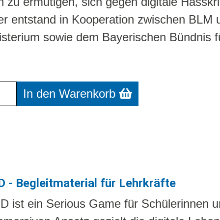
zu ermutigen, sich gegen digitale Hasskri
r entstand in Kooperation zwischen BLM 
isterium sowie dem Bayerischen Bündnis fü
r Warenkorb: Was tun bei Hass im Netz?
In den Warenkorb
- Begleitmaterial für Lehrkräfte
ist ein Serious Game für Schülerinnen un