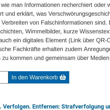
, wie man Informationen recherchiert oder 
ert und erklärt, was Verschwörungsgeschic
Verbreiten von Falschinformationen sind.
hichten, Wimmelbilder, kurze Wissenstex
auch ein digitales Element (Link über QR-
sche Fachkräfte erhalten zudem Anregunge
 zu kommen und gemeinsam über Medien
r Warenkorb: MiniMedia - Medienthemen für
In den Warenkorb
 Verfolgen. Entfernen: Strafverfolgung u