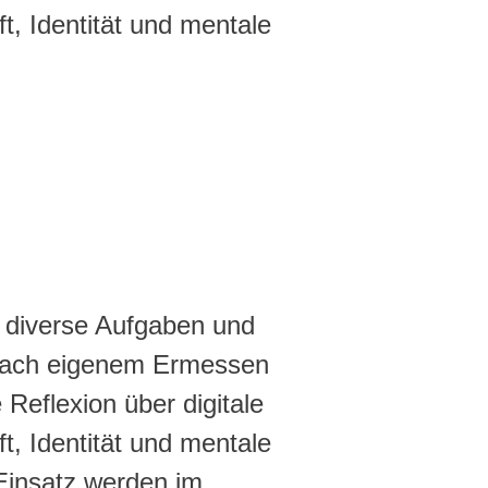
t, Identität und mentale
ür Lehrkräfte
t diverse Aufgaben und
e nach eigenem Ermessen
 Reflexion über digitale
t, Identität und mentale
Einsatz werden im