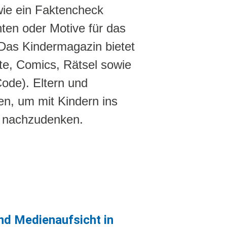
wie ein Faktencheck
hten oder Motive für das
 Das Kindermagazin bietet
te, Comics, Rätsel sowie
Code). Eltern und
n, um mit Kindern ins
 nachzudenken.
 Kinder einfach erklärt (Ausgabe 5)
nd Medienaufsicht in